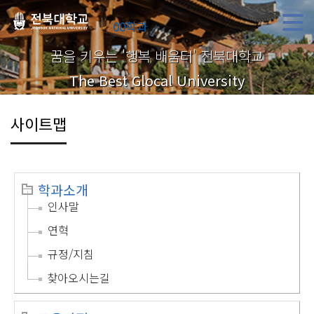
00학과
꿈을 키우는 '행복 배움터' 전북대학교
The Best Glocal University
사이트맵
학과소개
인사말
연혁
규정/지침
찾아오시는길