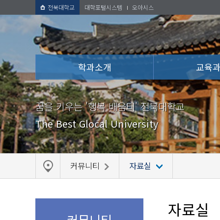
전북대학교
대학포털시스템
오아시스
학과소개
교육
꿈을 키우는 '행복 배움터' 전북대학교
The Best Glocal University
커뮤니티
자료실
자료실
커뮤니티