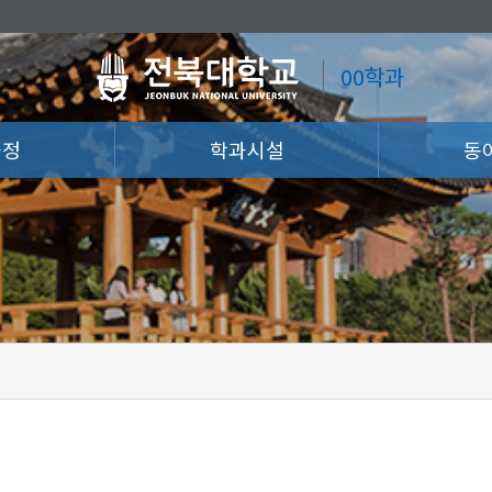
00학과
과정
학과시설
동