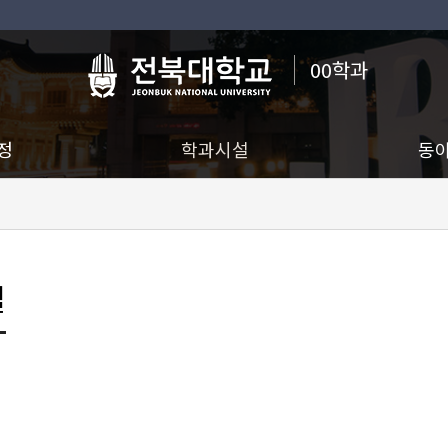
00학과
정
학과시설
동
설