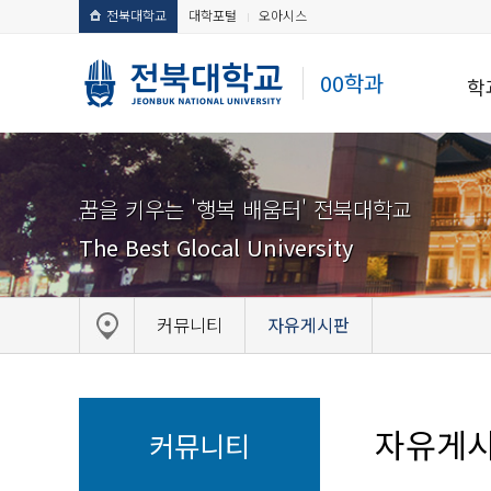
전북대학교
대학포털
오아시스
00학과
학
꿈을 키우는 '행복 배움터' 전북대학교
The Best Glocal University
커뮤니티
자유게시판
자유게
커뮤니티