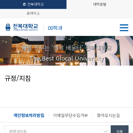
전북대학교
대학포털
오아시스
00학과
꿈을 키우는 '행복 배움터' 전북대학교
The Best Glocal University
규정/지침
개인정보처리방침
이메일무단수집거부
찾아오시는길