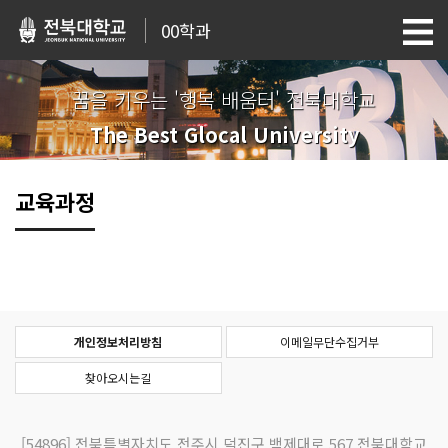
00학과
꿈을 키우는 '행복 배움터' 전북대학교
The Best Glocal University
교육과정
개인정보처리방침
이메일무단수집거부
찾아오시는길
[54896]
전북특별자치도 전주시 덕진구 백제대로 567 전북대학교