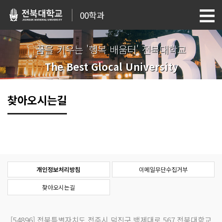
00학과
꿈을 키우는 '행복 배움터' 전북대학교
The Best Glocal University
찾아오시는길
개인정보처리방침
이메일무단수집거부
찾아오시는길
[54896]
전북특별자치도 전주시 덕진구 백제대로 567 전북대학교