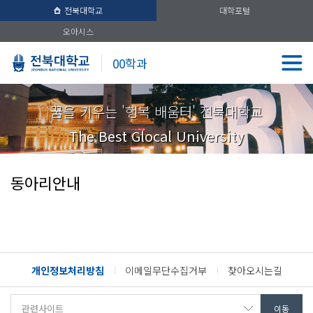
전북대학교
대학포털
오아시스
00학과
꿈을 키우는 '행복 배움터' 전북대학교
The Best Glocal University
동아리안내
개인정보처리방침
이메일무단수집거부
찾아오시는길