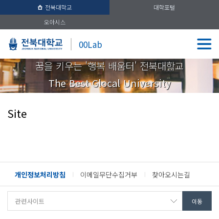
전북대학교
대학포털
오아시스
00Lab
꿈을 키우는 '행복 배움터' 전북대학교
The Best Glocal University
Site
개인정보처리방침
이메일무단수집거부
찾아오시는길