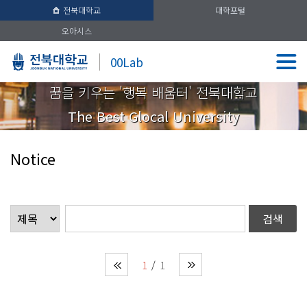
전북대학교
대학포털
오아시스
00Lab
꿈을 키우는 '행복 배움터' 전북대학교
The Best Glocal University
Notice
1
1