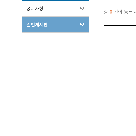
공지사항
총
0
건이 등록
앨범게시판