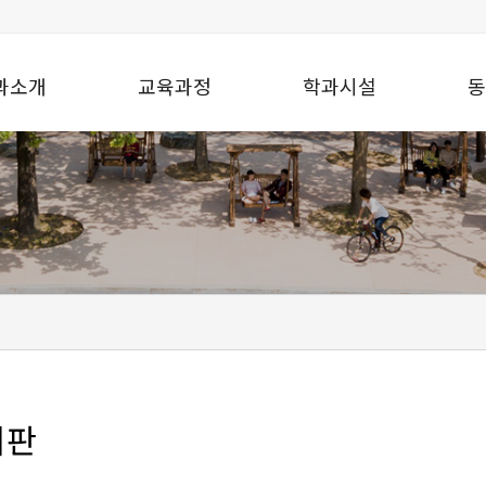
과소개
교육과정
학과시설
동
시판