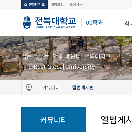
전북대학교
대학포털
오아시스
00학과
학
꿈을 키우는 '행복 배움터' 전북대학교
The Best Glocal University
커뮤니티
앨범게시판
앨범게
커뮤니티