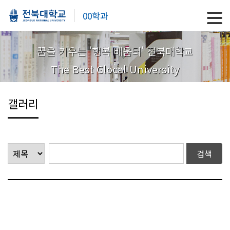
00학과
꿈을 키우는 '행복 배움터' 전북대학교
The Best Glocal University
갤러리