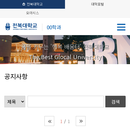
전북대학교
대학포털
오아시스
00학과
꿈을 키우는 '행복 배움터' 전북대학교
The Best Glocal University
공지사항
1
1